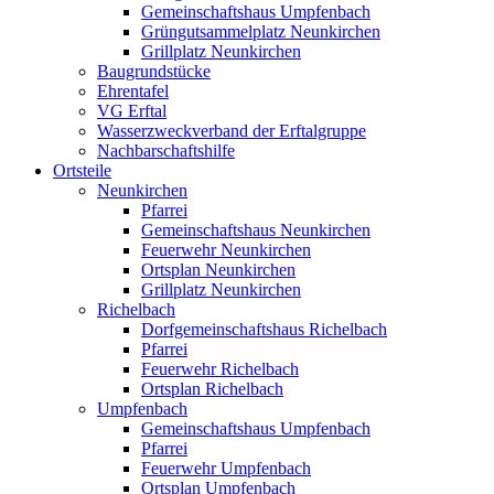
Gemeinschaftshaus Umpfenbach
Grüngutsammelplatz Neunkirchen
Grillplatz Neunkirchen
Baugrundstücke
Ehrentafel
VG Erftal
Wasserzweckverband der Erftalgruppe
Nachbarschaftshilfe
Ortsteile
Neunkirchen
Pfarrei
Gemeinschaftshaus Neunkirchen
Feuerwehr Neunkirchen
Ortsplan Neunkirchen
Grillplatz Neunkirchen
Richelbach
Dorfgemeinschaftshaus Richelbach
Pfarrei
Feuerwehr Richelbach
Ortsplan Richelbach
Umpfenbach
Gemeinschaftshaus Umpfenbach
Pfarrei
Feuerwehr Umpfenbach
Ortsplan Umpfenbach