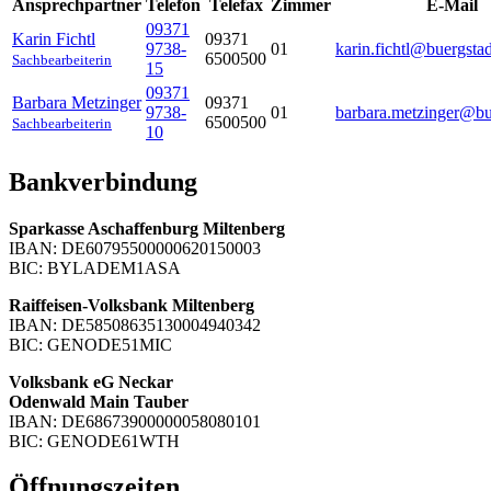
Ansprechpartner
Telefon
Telefax
Zimmer
E-Mail
09371
Karin
Fichtl
09371
9738-
01
karin.fichtl@buergstad
6500500
Sachbearbeiterin
15
09371
Barbara
Metzinger
09371
9738-
01
barbara.metzinger@bu
6500500
Sachbearbeiterin
10
Bankverbindung
Sparkasse Aschaffenburg Miltenberg
IBAN: DE60795500000620150003
BIC: BYLADEM1ASA
Raiffeisen-Volksbank Miltenberg
IBAN: DE58508635130004940342
BIC: GENODE51MIC
Volksbank eG Neckar
Odenwald Main Tauber
IBAN: DE68673900000058080101
BIC: GENODE61WTH
Öffnungszeiten