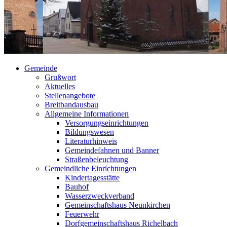
Gemeinde
Grußwort
Aktuelles
Stellenangebote
Breitbandausbau
Allgemeine Informationen
Versorgungseinrichtungen
Bildungswesen
Literaturhinweis
Gemeindefahnen und Banner
Straßenbeleuchtung
Gemeindliche Einrichtungen
Kindertagesstätte
Bauhof
Wasserzweckverband
Gemeinschaftshaus Neunkirchen
Feuerwehr
Dorfgemeinschaftshaus Richelbach