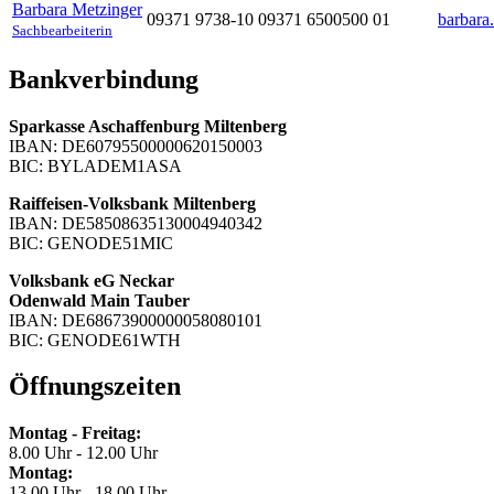
Barbara
Metzinger
09371 9738-10
09371 6500500
01
barbara
Sachbearbeiterin
Bankverbindung
Sparkasse Aschaffenburg Miltenberg
IBAN: DE60795500000620150003
BIC: BYLADEM1ASA
Raiffeisen-Volksbank Miltenberg
IBAN: DE58508635130004940342
BIC: GENODE51MIC
Volksbank eG Neckar
Odenwald Main Tauber
IBAN: DE68673900000058080101
BIC: GENODE61WTH
Öffnungszeiten
Montag - Freitag:
8.00 Uhr - 12.00 Uhr
Montag:
13.00 Uhr - 18.00 Uhr