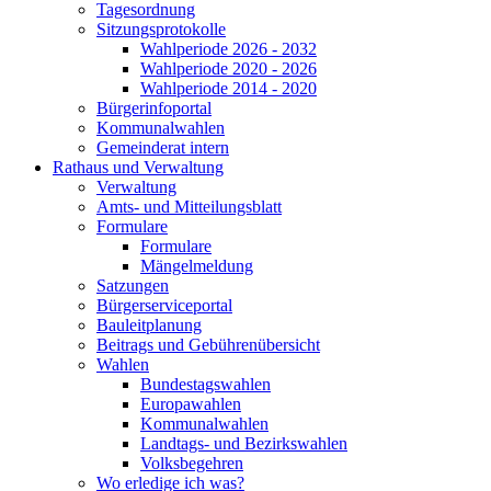
Tagesordnung
Sitzungsprotokolle
Wahlperiode 2026 - 2032
Wahlperiode 2020 - 2026
Wahlperiode 2014 - 2020
Bürgerinfoportal
Kommunalwahlen
Gemeinderat intern
Rathaus und Verwaltung
Verwaltung
Amts- und Mitteilungsblatt
Formulare
Formulare
Mängelmeldung
Satzungen
Bürgerserviceportal
Bauleitplanung
Beitrags und Gebührenübersicht
Wahlen
Bundestagswahlen
Europawahlen
Kommunalwahlen
Landtags- und Bezirkswahlen
Volksbegehren
Wo erledige ich was?