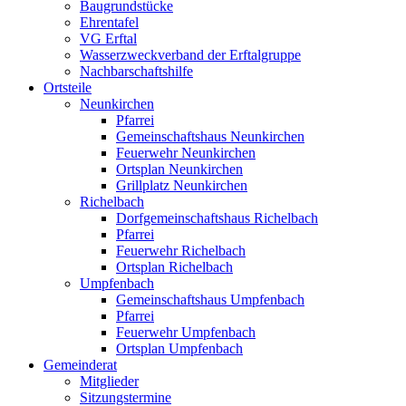
Baugrundstücke
Ehrentafel
VG Erftal
Wasserzweckverband der Erftalgruppe
Nachbarschaftshilfe
Ortsteile
Neunkirchen
Pfarrei
Gemeinschaftshaus Neunkirchen
Feuerwehr Neunkirchen
Ortsplan Neunkirchen
Grillplatz Neunkirchen
Richelbach
Dorfgemeinschaftshaus Richelbach
Pfarrei
Feuerwehr Richelbach
Ortsplan Richelbach
Umpfenbach
Gemeinschaftshaus Umpfenbach
Pfarrei
Feuerwehr Umpfenbach
Ortsplan Umpfenbach
Gemeinderat
Mitglieder
Sitzungstermine