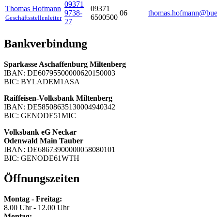
09371
Thomas
Hofmann
09371
9738-
06
thomas.hofmann@buer
6500500
Geschäftsstellenleiter
27
Bankverbindung
Sparkasse Aschaffenburg Miltenberg
IBAN: DE60795500000620150003
BIC: BYLADEM1ASA
Raiffeisen-Volksbank Miltenberg
IBAN: DE58508635130004940342
BIC: GENODE51MIC
Volksbank eG Neckar
Odenwald Main Tauber
IBAN: DE68673900000058080101
BIC: GENODE61WTH
Öffnungszeiten
Montag - Freitag:
8.00 Uhr - 12.00 Uhr
Montag: