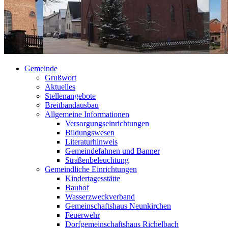
Gemeinde
Grußwort
Aktuelles
Stellenangebote
Breitbandausbau
Allgemeine Informationen
Versorgungseinrichtungen
Bildungswesen
Literaturhinweis
Gemeindefahnen und Banner
Straßenbeleuchtung
Gemeindliche Einrichtungen
Kindertagesstätte
Bauhof
Wasserzweckverband
Gemeinschaftshaus Neunkirchen
Feuerwehr
Dorfgemeinschaftshaus Richelbach