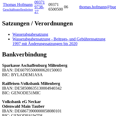
09371
Thomas
Hofmann
09371
9738-
06
thomas.hofmann@buer
6500500
Geschäftsstellenleiter
27
Satzungen / Verordnungen
Wasserabgabesatzung
Wasserabgabensatzung - Beitrags- und Gebührensatzung
1997 mit Änderungssatzungen bis 2020
Bankverbindung
Sparkasse Aschaffenburg Miltenberg
IBAN: DE60795500000620150003
BIC: BYLADEM1ASA
Raiffeisen-Volksbank Miltenberg
IBAN: DE58508635130004940342
BIC: GENODE51MIC
Volksbank eG Neckar
Odenwald Main Tauber
IBAN: DE68673900000058080101
BIC: GENODE61WTH