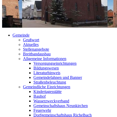
Gemeinde
Grußwort
Aktuelles
Stellenangebote
Breitbandausbau
Allgemeine Informationen
Versorgungseinrichtungen
Bildungswesen
Literaturhinweis
Gemeindefahnen und Banner
Straßenbeleuchtung
Gemeindliche Einrichtungen
Kindertagesstätte
Bauhof
Wasserzweckverband
Gemeinschaftshaus Neunkirchen
Feuerwehr
Dorfgemeinschaftshaus Richelbach