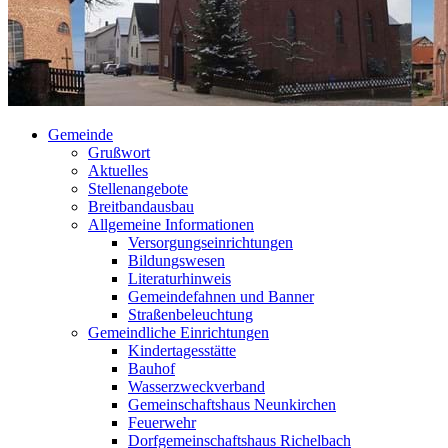
Gemeinde
Grußwort
Aktuelles
Stellenangebote
Breitbandausbau
Allgemeine Informationen
Versorgungseinrichtungen
Bildungswesen
Literaturhinweis
Gemeindefahnen und Banner
Straßenbeleuchtung
Gemeindliche Einrichtungen
Kindertagesstätte
Bauhof
Wasserzweckverband
Gemeinschaftshaus Neunkirchen
Feuerwehr
Dorfgemeinschaftshaus Richelbach