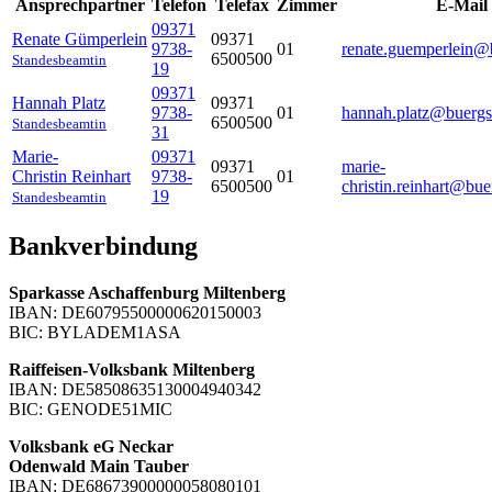
Ansprechpartner
Telefon
Telefax
Zimmer
E-Mail
09371
Renate
Gümperlein
09371
9738-
01
renate.guemperlein@b
6500500
Standesbeamtin
19
09371
Hannah
Platz
09371
9738-
01
hannah.platz@buergs
6500500
Standesbeamtin
31
Marie-
09371
09371
marie-
Christin
Reinhart
9738-
01
6500500
christin.reinhart@bue
19
Standesbeamtin
Bankverbindung
Sparkasse Aschaffenburg Miltenberg
IBAN: DE60795500000620150003
BIC: BYLADEM1ASA
Raiffeisen-Volksbank Miltenberg
IBAN: DE58508635130004940342
BIC: GENODE51MIC
Volksbank eG Neckar
Odenwald Main Tauber
IBAN: DE68673900000058080101