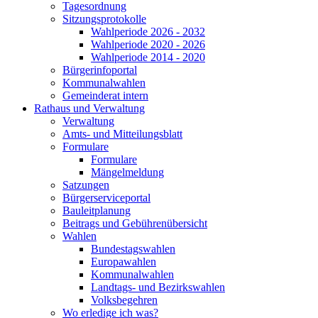
Tagesordnung
Sitzungsprotokolle
Wahlperiode 2026 - 2032
Wahlperiode 2020 - 2026
Wahlperiode 2014 - 2020
Bürgerinfoportal
Kommunalwahlen
Gemeinderat intern
Rathaus und Verwaltung
Verwaltung
Amts- und Mitteilungsblatt
Formulare
Formulare
Mängelmeldung
Satzungen
Bürgerserviceportal
Bauleitplanung
Beitrags und Gebührenübersicht
Wahlen
Bundestagswahlen
Europawahlen
Kommunalwahlen
Landtags- und Bezirkswahlen
Volksbegehren
Wo erledige ich was?