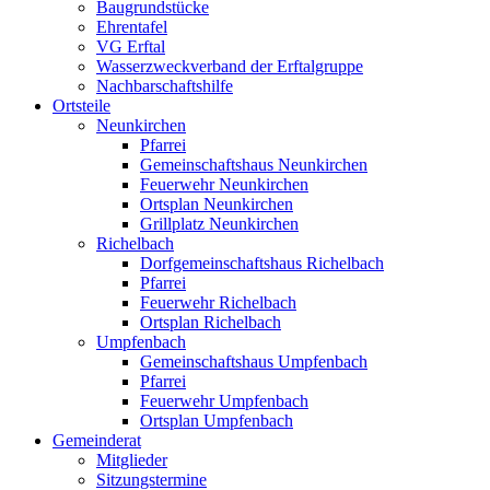
Baugrundstücke
Ehrentafel
VG Erftal
Wasserzweckverband der Erftalgruppe
Nachbarschaftshilfe
Ortsteile
Neunkirchen
Pfarrei
Gemeinschaftshaus Neunkirchen
Feuerwehr Neunkirchen
Ortsplan Neunkirchen
Grillplatz Neunkirchen
Richelbach
Dorfgemeinschaftshaus Richelbach
Pfarrei
Feuerwehr Richelbach
Ortsplan Richelbach
Umpfenbach
Gemeinschaftshaus Umpfenbach
Pfarrei
Feuerwehr Umpfenbach
Ortsplan Umpfenbach
Gemeinderat
Mitglieder
Sitzungstermine