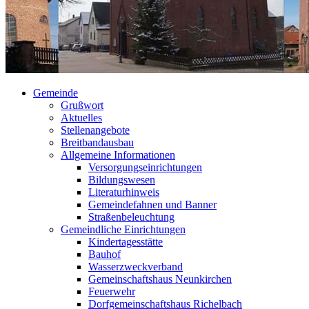
Gemeinde
Grußwort
Aktuelles
Stellenangebote
Breitbandausbau
Allgemeine Informationen
Versorgungseinrichtungen
Bildungswesen
Literaturhinweis
Gemeindefahnen und Banner
Straßenbeleuchtung
Gemeindliche Einrichtungen
Kindertagesstätte
Bauhof
Wasserzweckverband
Gemeinschaftshaus Neunkirchen
Feuerwehr
Dorfgemeinschaftshaus Richelbach