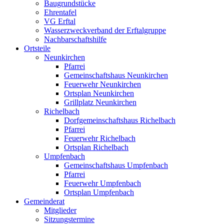
Baugrundstücke
Ehrentafel
VG Erftal
Wasserzweckverband der Erftalgruppe
Nachbarschaftshilfe
Ortsteile
Neunkirchen
Pfarrei
Gemeinschaftshaus Neunkirchen
Feuerwehr Neunkirchen
Ortsplan Neunkirchen
Grillplatz Neunkirchen
Richelbach
Dorfgemeinschaftshaus Richelbach
Pfarrei
Feuerwehr Richelbach
Ortsplan Richelbach
Umpfenbach
Gemeinschaftshaus Umpfenbach
Pfarrei
Feuerwehr Umpfenbach
Ortsplan Umpfenbach
Gemeinderat
Mitglieder
Sitzungstermine