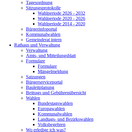
Tagesordnung
Sitzungsprotokolle
Wahlperiode 2026 - 2032
Wahlperiode 2020 - 2026
Wahlperiode 2014 - 2020
Bürgerinfoportal
Kommunalwahlen
Gemeinderat intern
Rathaus und Verwaltung
Verwaltung
Amts- und Mitteilungsblatt
Formulare
Formulare
Mängelmeldung
Satzungen
Bürgerserviceportal
Bauleitplanung
Beitrags und Gebührenübersicht
Wahlen
Bundestagswahlen
Europawahlen
Kommunalwahlen
Landtags- und Bezirkswahlen
Volksbegehren
Wo erledige ich was?