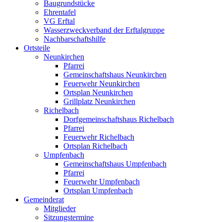
Baugrundstücke
Ehrentafel
VG Erftal
Wasserzweckverband der Erftalgruppe
Nachbarschaftshilfe
Ortsteile
Neunkirchen
Pfarrei
Gemeinschaftshaus Neunkirchen
Feuerwehr Neunkirchen
Ortsplan Neunkirchen
Grillplatz Neunkirchen
Richelbach
Dorfgemeinschaftshaus Richelbach
Pfarrei
Feuerwehr Richelbach
Ortsplan Richelbach
Umpfenbach
Gemeinschaftshaus Umpfenbach
Pfarrei
Feuerwehr Umpfenbach
Ortsplan Umpfenbach
Gemeinderat
Mitglieder
Sitzungstermine