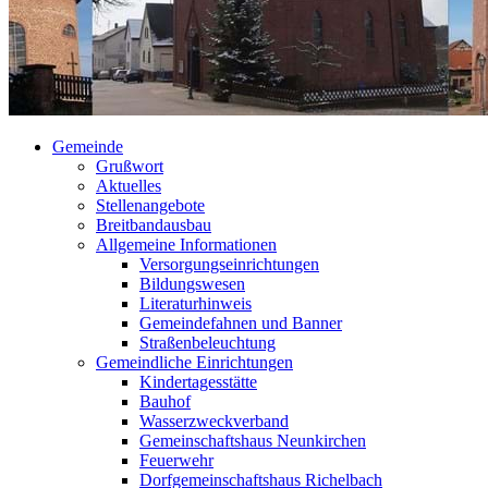
Gemeinde
Grußwort
Aktuelles
Stellenangebote
Breitbandausbau
Allgemeine Informationen
Versorgungseinrichtungen
Bildungswesen
Literaturhinweis
Gemeindefahnen und Banner
Straßenbeleuchtung
Gemeindliche Einrichtungen
Kindertagesstätte
Bauhof
Wasserzweckverband
Gemeinschaftshaus Neunkirchen
Feuerwehr
Dorfgemeinschaftshaus Richelbach