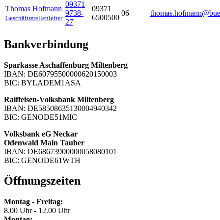
09371
Thomas
Hofmann
09371
9738-
06
thomas.hofmann@buer
6500500
Geschäftsstellenleiter
27
Bankverbindung
Sparkasse Aschaffenburg Miltenberg
IBAN: DE60795500000620150003
BIC: BYLADEM1ASA
Raiffeisen-Volksbank Miltenberg
IBAN: DE58508635130004940342
BIC: GENODE51MIC
Volksbank eG Neckar
Odenwald Main Tauber
IBAN: DE68673900000058080101
BIC: GENODE61WTH
Öffnungszeiten
Montag - Freitag:
8.00 Uhr - 12.00 Uhr
Montag: