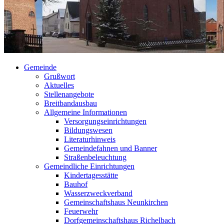
Gemeinde
Grußwort
Aktuelles
Stellenangebote
Breitbandausbau
Allgemeine Informationen
Versorgungseinrichtungen
Bildungswesen
Literaturhinweis
Gemeindefahnen und Banner
Straßenbeleuchtung
Gemeindliche Einrichtungen
Kindertagesstätte
Bauhof
Wasserzweckverband
Gemeinschaftshaus Neunkirchen
Feuerwehr
Dorfgemeinschaftshaus Richelbach