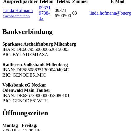
Ansprechpartner
Telefon
Telefax
Zimmer
E-Mail
09371
Linda
Hofmann
09371
9738-
03
linda.hofmann@buergs
6500500
Sachbearbeiterin
32
Bankverbindung
Sparkasse Aschaffenburg Miltenberg
IBAN: DE60795500000620150003
BIC: BYLADEM1ASA
Raiffeisen-Volksbank Miltenberg
IBAN: DE58508635130004940342
BIC: GENODE51MIC
Volksbank eG Neckar
Odenwald Main Tauber
IBAN: DE68673900000058080101
BIC: GENODE61WTH
Öffnungszeiten
Montag - Freitag:
8.00 Uhr - 12.00 Uhr