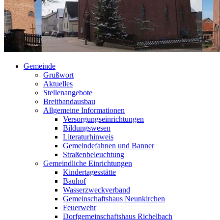
Gemeinde
Grußwort
Aktuelles
Stellenangebote
Breitbandausbau
Allgemeine Informationen
Versorgungseinrichtungen
Bildungswesen
Literaturhinweis
Gemeindefahnen und Banner
Straßenbeleuchtung
Gemeindliche Einrichtungen
Kindertagesstätte
Bauhof
Wasserzweckverband
Gemeinschaftshaus Neunkirchen
Feuerwehr
Dorfgemeinschaftshaus Richelbach