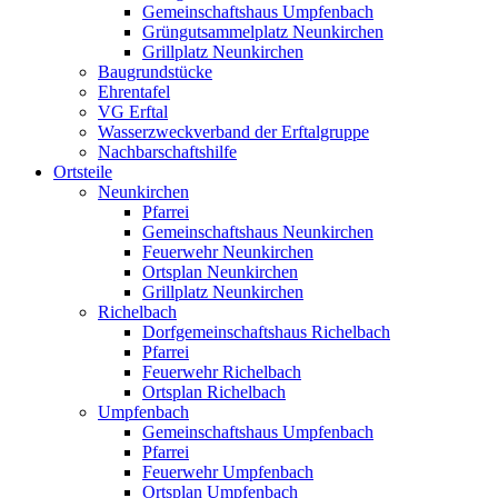
Gemeinschaftshaus Umpfenbach
Grüngutsammelplatz Neunkirchen
Grillplatz Neunkirchen
Baugrundstücke
Ehrentafel
VG Erftal
Wasserzweckverband der Erftalgruppe
Nachbarschaftshilfe
Ortsteile
Neunkirchen
Pfarrei
Gemeinschaftshaus Neunkirchen
Feuerwehr Neunkirchen
Ortsplan Neunkirchen
Grillplatz Neunkirchen
Richelbach
Dorfgemeinschaftshaus Richelbach
Pfarrei
Feuerwehr Richelbach
Ortsplan Richelbach
Umpfenbach
Gemeinschaftshaus Umpfenbach
Pfarrei
Feuerwehr Umpfenbach
Ortsplan Umpfenbach