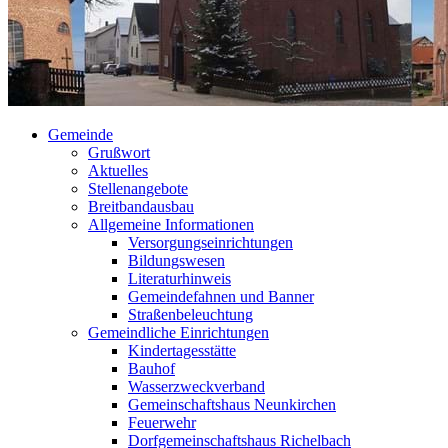
Gemeinde
Grußwort
Aktuelles
Stellenangebote
Breitbandausbau
Allgemeine Informationen
Versorgungseinrichtungen
Bildungswesen
Literaturhinweis
Gemeindefahnen und Banner
Straßenbeleuchtung
Gemeindliche Einrichtungen
Kindertagesstätte
Bauhof
Wasserzweckverband
Gemeinschaftshaus Neunkirchen
Feuerwehr
Dorfgemeinschaftshaus Richelbach