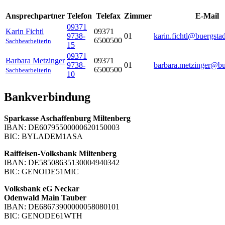
Ansprechpartner
Telefon
Telefax
Zimmer
E-Mail
09371
Karin
Fichtl
09371
9738-
01
karin.fichtl@buergstad
6500500
Sachbearbeiterin
15
09371
Barbara
Metzinger
09371
9738-
01
barbara.metzinger@bu
6500500
Sachbearbeiterin
10
Bankverbindung
Sparkasse Aschaffenburg Miltenberg
IBAN: DE60795500000620150003
BIC: BYLADEM1ASA
Raiffeisen-Volksbank Miltenberg
IBAN: DE58508635130004940342
BIC: GENODE51MIC
Volksbank eG Neckar
Odenwald Main Tauber
IBAN: DE68673900000058080101
BIC: GENODE61WTH