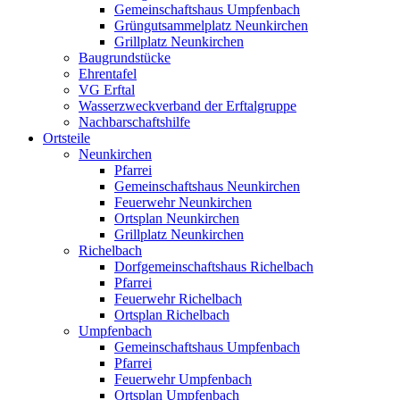
Gemeinschaftshaus Umpfenbach
Grüngutsammelplatz Neunkirchen
Grillplatz Neunkirchen
Baugrundstücke
Ehrentafel
VG Erftal
Wasserzweckverband der Erftalgruppe
Nachbarschaftshilfe
Ortsteile
Neunkirchen
Pfarrei
Gemeinschaftshaus Neunkirchen
Feuerwehr Neunkirchen
Ortsplan Neunkirchen
Grillplatz Neunkirchen
Richelbach
Dorfgemeinschaftshaus Richelbach
Pfarrei
Feuerwehr Richelbach
Ortsplan Richelbach
Umpfenbach
Gemeinschaftshaus Umpfenbach
Pfarrei
Feuerwehr Umpfenbach
Ortsplan Umpfenbach