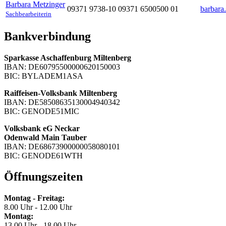
Barbara
Metzinger
09371 9738-10
09371 6500500
01
barbara
Sachbearbeiterin
Bankverbindung
Sparkasse Aschaffenburg Miltenberg
IBAN: DE60795500000620150003
BIC: BYLADEM1ASA
Raiffeisen-Volksbank Miltenberg
IBAN: DE58508635130004940342
BIC: GENODE51MIC
Volksbank eG Neckar
Odenwald Main Tauber
IBAN: DE68673900000058080101
BIC: GENODE61WTH
Öffnungszeiten
Montag - Freitag:
8.00 Uhr - 12.00 Uhr
Montag:
13.00 Uhr - 18.00 Uhr