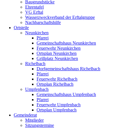
Baugrundstücke
Ehrentafel
VG Erftal
Wasserzweckverband der Erftalgruppe
Nachbarschaftshilfe
Ortsteile
Neunkirchen
Pfarrei
Gemeinschaftshaus Neunkirchen
Feuerwehr Neunkirchen
Ortsplan Neunkirchen
Grillplatz Neunkirchen
Richelbach
Dorfgemeinschaftshaus Richelbach
Pfarrei
Feuerwehr Richelbach
Ortsplan Richelbach
Umpfenbach
Gemeinschaftshaus Umpfenbach
Pfarrei
Feuerwehr Umpfenbach
Ortsplan Umpfenbach
Gemeinderat
Mitglieder
Sitzungstermine