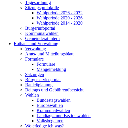
Tagesordnung
Sitzungsprotokolle
Wahlperiode 2026 - 2032
Wahlperiode 2020 - 2026
Wahlperiode 2014 - 2020
Bürgerinfoportal
Kommunalwahlen
Gemeinderat intern
Rathaus und Verwaltung
Verwaltung
Amts- und Mitteilungsblatt
Formulare
Formulare
Mängelmeldung
Satzungen
Bürgerserviceportal
Bauleitplanung
Beitrags und Gebührenübersicht
Wahlen
Bundestagswahlen
Europawahlen
Kommunalwahlen
Landtags- und Bezirkswahlen
Volksbegehren
Wo erledige ich was?