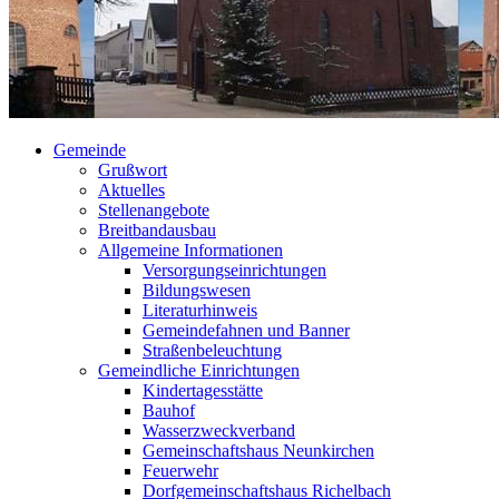
Gemeinde
Grußwort
Aktuelles
Stellenangebote
Breitbandausbau
Allgemeine Informationen
Versorgungseinrichtungen
Bildungswesen
Literaturhinweis
Gemeindefahnen und Banner
Straßenbeleuchtung
Gemeindliche Einrichtungen
Kindertagesstätte
Bauhof
Wasserzweckverband
Gemeinschaftshaus Neunkirchen
Feuerwehr
Dorfgemeinschaftshaus Richelbach