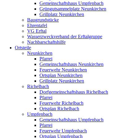
Gemeinschaftshaus Umpfenbach
Grüngutsammelplatz Neunkirchen
Grillplatz Neunkirchen
Baugrundstücke
Ehrentafel
VG Erftal
Wasserzweckverband der Erftalgruppe
Nachbarschaftshilfe
Ortsteile
Neunkirchen
Pfarrei
Gemeinschaftshaus Neunkirchen
Feuerwehr Neunkirchen
Ortsplan Neunkirchen
Grillplatz Neunkirchen
Richelbach
Dorfgemeinschaftshaus Richelbach
Pfarrei
Feuerwehr Richelbach
Ortsplan Richelbach
Umpfenbach
Gemeinschaftshaus Umpfenbach
Pfarrei
Feuerwehr Umpfenbach
Ortsplan Umpfenbach