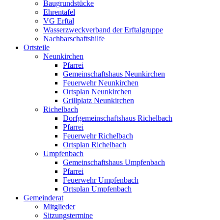
Baugrundstücke
Ehrentafel
VG Erftal
Wasserzweckverband der Erftalgruppe
Nachbarschaftshilfe
Ortsteile
Neunkirchen
Pfarrei
Gemeinschaftshaus Neunkirchen
Feuerwehr Neunkirchen
Ortsplan Neunkirchen
Grillplatz Neunkirchen
Richelbach
Dorfgemeinschaftshaus Richelbach
Pfarrei
Feuerwehr Richelbach
Ortsplan Richelbach
Umpfenbach
Gemeinschaftshaus Umpfenbach
Pfarrei
Feuerwehr Umpfenbach
Ortsplan Umpfenbach
Gemeinderat
Mitglieder
Sitzungstermine