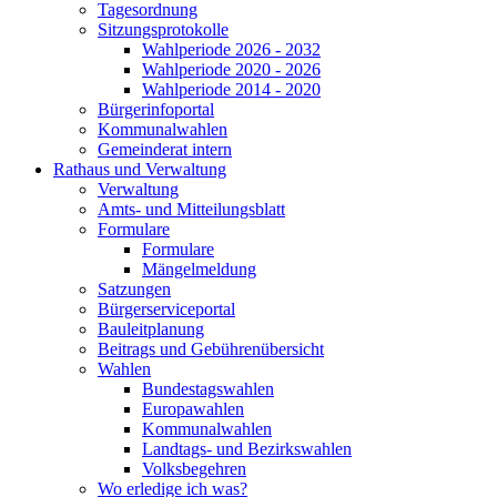
Tagesordnung
Sitzungsprotokolle
Wahlperiode 2026 - 2032
Wahlperiode 2020 - 2026
Wahlperiode 2014 - 2020
Bürgerinfoportal
Kommunalwahlen
Gemeinderat intern
Rathaus und Verwaltung
Verwaltung
Amts- und Mitteilungsblatt
Formulare
Formulare
Mängelmeldung
Satzungen
Bürgerserviceportal
Bauleitplanung
Beitrags und Gebührenübersicht
Wahlen
Bundestagswahlen
Europawahlen
Kommunalwahlen
Landtags- und Bezirkswahlen
Volksbegehren
Wo erledige ich was?