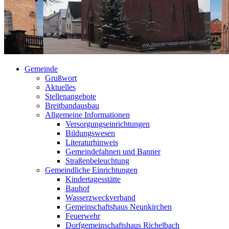
Gemeinde
Grußwort
Aktuelles
Stellenangebote
Breitbandausbau
Allgemeine Informationen
Versorgungseinrichtungen
Bildungswesen
Literaturhinweis
Gemeindefahnen und Banner
Straßenbeleuchtung
Gemeindliche Einrichtungen
Kindertagesstätte
Bauhof
Wasserzweckverband
Gemeinschaftshaus Neunkirchen
Feuerwehr
Dorfgemeinschaftshaus Richelbach