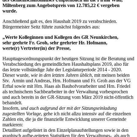
Miltenberg zum Angebotspreis von 12.785,22 € vergeben
wurde.
Anschließend galt es, den Haushalt 2019 zu verabschieden.
Bürgermeister Seitz führte zunächst folgendes aus:
„Werte Kolleginnen und Kollegen des GR Neunkirchen,
sehr geehrte Fr. Groh, sehr geehrter Hr. Hofmann,
werte(r) Vertreter(in) der Presse,
Haupttagesordnungspunkt der heutigen Sitzung ist die Beratung und
Verabschiedung des gemeindlichen Haushaltsplans 2019, also für
das letzte vollständige Jahr der Legislaturperiode 2014 - 2020.
Dieser wurde,
wie in den letzten Jahren üblich
, mit meinen beiden
Stv. Armin und Andreas, Hrn. Hofmann und Fr. Groh aus der VG
Erftal sowie mit Hrn. Haas als Bauhofvorarbeiter und Hrn. Friedel
als technischem Sachbearbeiter in der Verwaltung vorbesprochen
und auch bereits in der GR-Sitzung vom März 2019 nicht-öffentlich
behandelt.
Insofern,
und auch aufgrund der mit der Sitzungseinladung
zugestellten Vorlage
, gehe ich nicht allzu intensiv auf die einzelnen
Zahlen ein, die ja die finanzielle Entwicklung unserer Gemeinde
markieren:
Detailliert aufgelistet in den Einzelplanaufstellungen sowie in den
graphisch aufbe-reiteten Statistiken für den Verwaltungs- als auch