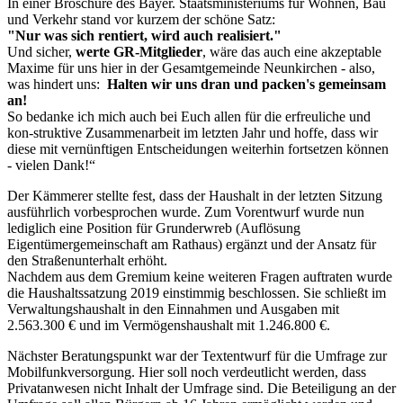
In einer Broschüre des Bayer. Staatsministeriums für Wohnen, Bau
und Verkehr stand vor kurzem der schöne Satz:
"Nur was sich rentiert, wird auch realisiert."
Und sicher,
werte GR-Mitglieder
, wäre das auch eine akzeptable
Maxime für uns hier in der Gesamtgemeinde Neunkirchen - also,
was hindert uns:
Halten wir uns dran und packen's gemeinsam
an!
So bedanke ich mich auch bei Euch allen für die erfreuliche und
kon-struktive Zusammenarbeit im letzten Jahr und hoffe, dass wir
diese mit vernünftigen Entscheidungen weiterhin fortsetzen können
- vielen Dank!“
Der Kämmerer stellte fest, dass der Haushalt in der letzten Sitzung
ausführlich vorbesprochen wurde. Zum Vorentwurf wurde nun
lediglich eine Position für Grunderwreb (Auflösung
Eigentümergemeinschaft am Rathaus) ergänzt und der Ansatz für
den Straßenunterhalt erhöht.
Nachdem aus dem Gremium keine weiteren Fragen auftraten wurde
die Haushaltssatzung 2019 einstimmig beschlossen. Sie schließt im
Verwaltungshaushalt in den Einnahmen und Ausgaben mit
2.563.300 € und im Vermögenshaushalt mit 1.246.800 €.
Nächster Beratungspunkt war der Textentwurf für die Umfrage zur
Mobilfunkversorgung. Hier soll noch verdeutlicht werden, dass
Privatanwesen nicht Inhalt der Umfrage sind. Die Beteiligung an der