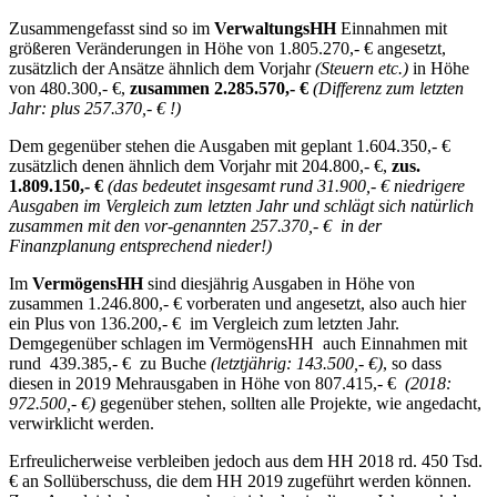
Zusammengefasst sind so im
VerwaltungsHH
Einnahmen mit
größeren Veränderungen in Höhe von 1.805.270,- € angesetzt,
zusätzlich der Ansätze ähnlich dem Vorjahr
(Steuern etc.)
in Höhe
von 480.300,- €,
zusammen 2.285.570,- €
(Differenz zum letzten
Jahr: plus 257.370,- € !)
Dem gegenüber stehen die Ausgaben mit geplant 1.604.350,- €
zusätzlich denen ähnlich dem Vorjahr mit 204.800,- €,
zus.
1.809.150,- €
(das bedeutet insgesamt rund 31.900,- € niedrigere
Ausgaben im Vergleich zum letzten Jahr und schlägt sich natürlich
zusammen mit den vor-genannten 257.370,- € in der
Finanzplanung entsprechend nieder!)
Im
VermögensHH
sind diesjährig Ausgaben in Höhe von
zusammen 1.246.800,- € vorberaten und angesetzt, also auch hier
ein Plus von 136.200,- € im Vergleich zum letzten Jahr.
Demgegenüber schlagen im VermögensHH auch Einnahmen mit
rund 439.385,- € zu Buche
(letztjährig: 143.500,- €)
, so dass
diesen in 2019 Mehrausgaben in Höhe von 807.415,- €
(2018:
972.500,- €)
gegenüber stehen, sollten alle Projekte, wie angedacht,
verwirklicht werden.
Erfreulicherweise verbleiben jedoch aus dem HH 2018 rd. 450 Tsd.
€ an Sollüberschuss, die dem HH 2019 zugeführt werden können.