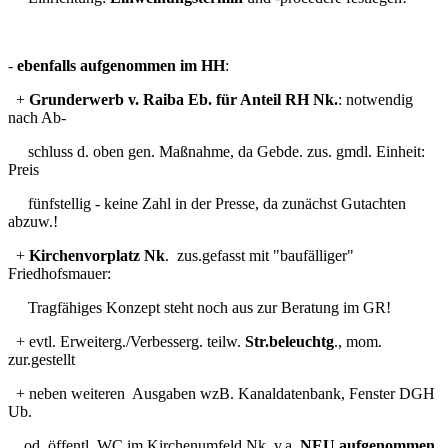
-
ebenfalls aufgenommen im HH
:
+
Grunderwerb v. Raiba Eb. für Anteil RH Nk.
: notwendig
nach Ab-
schluss d. oben gen. Maßnahme, da Gebde. zus. gmdl. Einheit:
Preis
fünfstellig - keine Zahl in der Presse, da zunächst Gutachten
abzuw.!
+
Kirchenvorplatz Nk
. zus.gefasst mit "baufälliger"
Friedhofsmauer:
Tragfähiges Konzept steht noch aus zur Beratung im GR!
+ evtl. Erweiterg./Verbesserg. teilw.
Str.beleuchtg
., mom.
zur.gestellt
+ neben weiteren Ausgaben wzB. Kanaldatenbank, Fenster DGH
Ub.
od. öffentl. WC im Kirchenumfeld Nk. v.a.
NEU aufgenommen