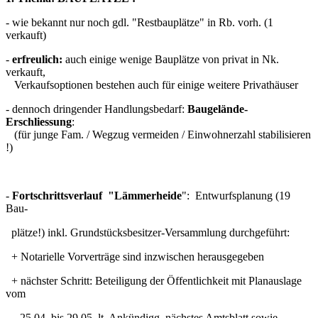
- wie bekannt nur noch gdl. "Restbauplätze" in Rb. vorh. (1
verkauft)
-
erfreulich:
auch einige wenige Bauplätze von privat in Nk.
verkauft,
Verkaufsoptionen bestehen auch für einige weitere Privathäuser
- dennoch dringender Handlungsbedarf:
Baugelände-
Erschliessung
:
(für junge Fam. / Wegzug vermeiden / Einwohnerzahl stabilisieren
!)
-
Fortschrittsverlauf "Lämmerheide
": Entwurfsplanung (19
Bau-
plätze!) inkl. Grundstücksbesitzer-Versammlung durchgeführt:
+ Notarielle Vorverträge sind inzwischen herausgegeben
+ nächster Schritt: Beteiligung der Öffentlichkeit mit Planauslage
vom
25.04. bis 29.05. lt. Ankündigg. nächstes Amtsblatt sowie