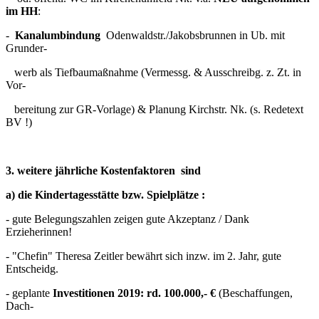
im HH
:
-
Kanalumbindung
Odenwaldstr./Jakobsbrunnen in Ub. mit
Grunder-
werb als Tiefbaumaßnahme (Vermessg. & Ausschreibg. z. Zt. in
Vor-
bereitung zur GR-Vorlage) & Planung Kirchstr. Nk. (s. Redetext
BV !)
3. weitere jährliche Kostenfaktoren sind
a) die Kindertagesstätte bzw. Spielplätze :
- gute Belegungszahlen zeigen gute Akzeptanz / Dank
Erzieherinnen!
- "Chefin" Theresa Zeitler bewährt sich inzw. im 2. Jahr, gute
Entscheidg.
- geplante
Investitionen 2019: rd. 100.000,- €
(Beschaffungen,
Dach-