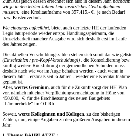
Zum Ausgleich dessen errechnet sich also in diesem Jahr,
nachdem
wir ja in den letzten Jahren kein zusätzliches Geld aufnehmen
mussten
, eine Kreditaufnahme von 357.415,- €, je nach Bedarf
bzw. Kostenverlauf.
Wie eingangs aufgeführt
, bietet auch der letzte HH der laufenden
Legis-laturperiode wieder entspr. Handlungsspielraum, die
Umsetzbarkeit mancher Ausgabe wird sich deshalb erst im Laufe
des Jahres zeigen.
Die aktuellen Verschuldungszahlen stellen sich somit dar wie gelistet
(Einzelzahlen / pro-Kopf-Verschuldung!)
, die Konsolidierung bzw.
künftig weitere Rückführung der gemeindlichen Schulden muss
deshalb nach wie vor im Auge behalten werden - auch wenn in
diesem Jahr - erstmals seit 6 Jahren - wieder eine Kreditaufnahme
geplant ist.
Aber,
wertes Gremium
, auch für die Zukunft sorgt der HH-Plan
vor, nämlich mit einer Verpflichtungsermächtigung in Höhe von
450.000,- € für die Erschliessung des neuen Baugebiets
"Lämmerheide" im OT Rb.
Soweit,
werte Kolleginnen und Kollegen
, zu den bisherigen
Zahlen, nun, einige Angaben zu den größeren Ausgaben in diesem
Jahr:
1. Thema: BAUPLÄTZE :