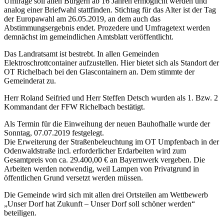
Umfrage soll allen Bürgern ab 16 Jahren ermöglicht werden und
analog einer Briefwahl stattfinden. Stichtag für das Alter ist der Tag
der Europawahl am 26.05.2019, an dem auch das
Abstimmungsergebnis endet. Prozedere und Umfragetext werden
demnächst im gemeindlichen Amtsblatt veröffentlicht.
Das Landratsamt ist bestrebt. In allen Gemeinden
Elektroschrottcontainer aufzustellen. Hier bietet sich als Standort der
OT Richelbach bei den Glascontainern an. Dem stimmte der
Gemeinderat zu.
Herr Roland Seifried und Herr Steffen Detsch wurden als 1. Bzw. 2
Kommandant der FFW Richelbach bestätigt.
Als Termin für die Einweihung der neuen Bauhofhalle wurde der
Sonntag, 07.07.2019 festgelegt.
Die Erweiterung der Straßenbeleuchtung im OT Umpfenbach in der
Odenwaldstraße incl. erforderlicher Erdarbeiten wird zum
Gesamtpreis von ca. 29.400,00 € an Bayernwerk vergeben. Die
Arbeiten werden notwendig, weil Lampen von Privatgrund in
öffentlichen Grund versetzt werden müssen.
Die Gemeinde wird sich mit allen drei Ortsteilen am Wettbewerb
„Unser Dorf hat Zukunft – Unser Dorf soll schöner werden“
beteiligen.