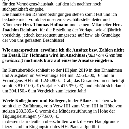
für den Vermögens-haushalt, auf den ich nachher noch
stichpunkthaft eingehe.
Die finanziellen Rahmenbedingungen stehen somit fest und ich
bedanke mich vorab bei unserem Geschäftsstellenleiter und
Kämmerer
Hrn. Thomas Hofmann
und seinem Mitarbeiter
Hrn.
Joachim Reinhart
für die Erstellung der Vorlage, wie alljährlich
vorsichtig, jedoch konsequent umgesetzt auf bzw. als Grundlage
der von uns gefassten Beschlüsse!
Wie angesprochen, erwähne ich die Ansätze bzw. Zahlen nicht
im Detail, Hr. Hofmann wird im Anschluss
(falls vom Gremium
gewünscht)
nochmals kurz auf einzelne Ansätze eingehen.
Im Kurzüberblick schließt so der HHplan 2019 in den Einnahmen
und Ausgaben im Verwaltungs-HH mit 2.563.300,- € und im
Vermögens-HH mit 1.246.800,- € ab, das Gesamtvolumen beträgt
somit 3.810.100,- € (Vorjahr: 3.415.950,- €) und erhöht sich damit
um 394.150,- € im Vergleich zum letzten Jahr!
Werte Kolleginnen und Kollegen,
in der Bilanz erreichen wir
somit eine Zuführung vom Verw.HH zum Verm.HH in Höhe von
stolzen 283.385,- €, womit die Mindestzuführung in Höhe der
Tilgungsleistungen
(77.900,- €)
in diesem Jahr deutlich überschritten wird, die vier Hauptgründe
hierzu sind im Eingangstext des HH-Plans aufgeführt !