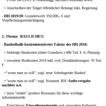
+ Anschreiben der Träger öffentlicher Belange inkl. Regierung
-
HH 2019/20
: Grunderwerb 350.000,- € und
Verpflichtungsermächtigung
2. Thema: BAULICHES:
-
Bauhofhalle kostenintensivster Faktor des HH 2018:
+ bisherige Baukosten (ohne Grunderw.) 486 Tsd. € lt. Planung
+ erwartete Restkosten 2019 inkl. evtl. Detailänderungen: 76 Tsd.
€
+"wenn man so will": zzgl. neue Arbeitsgeräte Bauhof
+"wenn man so will": zzgl. Neuanstr. RH /
Auftr.vergabe
nachher n.ö
.
+ inzw."relativ" positive Resonanz für diese wichtige
infrastrukturelle
Einrichtung:
Einweihungstermin
und -procedere festlegen!