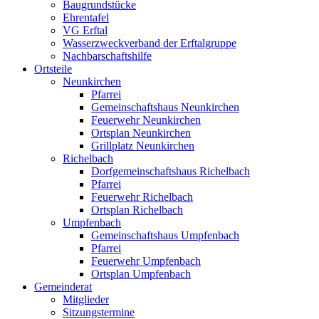
Baugrundstücke
Ehrentafel
VG Erftal
Wasserzweckverband der Erftalgruppe
Nachbarschaftshilfe
Ortsteile
Neunkirchen
Pfarrei
Gemeinschaftshaus Neunkirchen
Feuerwehr Neunkirchen
Ortsplan Neunkirchen
Grillplatz Neunkirchen
Richelbach
Dorfgemeinschaftshaus Richelbach
Pfarrei
Feuerwehr Richelbach
Ortsplan Richelbach
Umpfenbach
Gemeinschaftshaus Umpfenbach
Pfarrei
Feuerwehr Umpfenbach
Ortsplan Umpfenbach
Gemeinderat
Mitglieder
Sitzungstermine