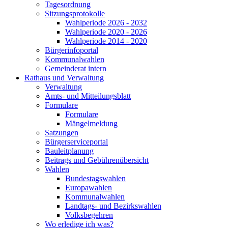
Tagesordnung
Sitzungsprotokolle
Wahlperiode 2026 - 2032
Wahlperiode 2020 - 2026
Wahlperiode 2014 - 2020
Bürgerinfoportal
Kommunalwahlen
Gemeinderat intern
Rathaus und Verwaltung
Verwaltung
Amts- und Mitteilungsblatt
Formulare
Formulare
Mängelmeldung
Satzungen
Bürgerserviceportal
Bauleitplanung
Beitrags und Gebührenübersicht
Wahlen
Bundestagswahlen
Europawahlen
Kommunalwahlen
Landtags- und Bezirkswahlen
Volksbegehren
Wo erledige ich was?