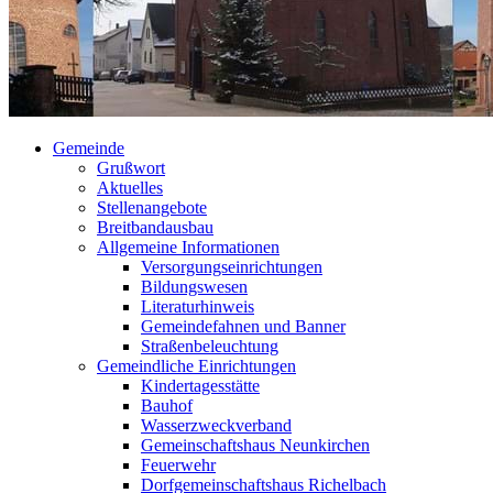
Gemeinde
Grußwort
Aktuelles
Stellenangebote
Breitbandausbau
Allgemeine Informationen
Versorgungseinrichtungen
Bildungswesen
Literaturhinweis
Gemeindefahnen und Banner
Straßenbeleuchtung
Gemeindliche Einrichtungen
Kindertagesstätte
Bauhof
Wasserzweckverband
Gemeinschaftshaus Neunkirchen
Feuerwehr
Dorfgemeinschaftshaus Richelbach