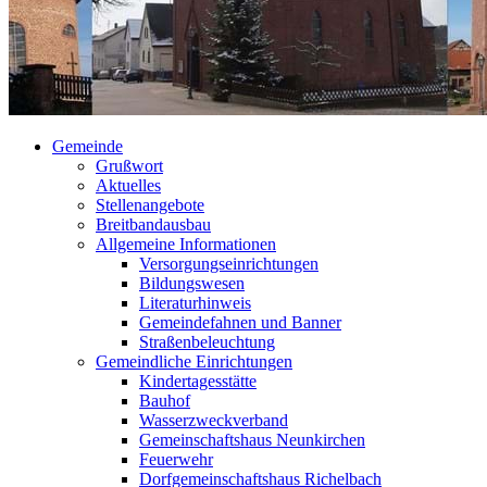
Gemeinde
Grußwort
Aktuelles
Stellenangebote
Breitbandausbau
Allgemeine Informationen
Versorgungseinrichtungen
Bildungswesen
Literaturhinweis
Gemeindefahnen und Banner
Straßenbeleuchtung
Gemeindliche Einrichtungen
Kindertagesstätte
Bauhof
Wasserzweckverband
Gemeinschaftshaus Neunkirchen
Feuerwehr
Dorfgemeinschaftshaus Richelbach