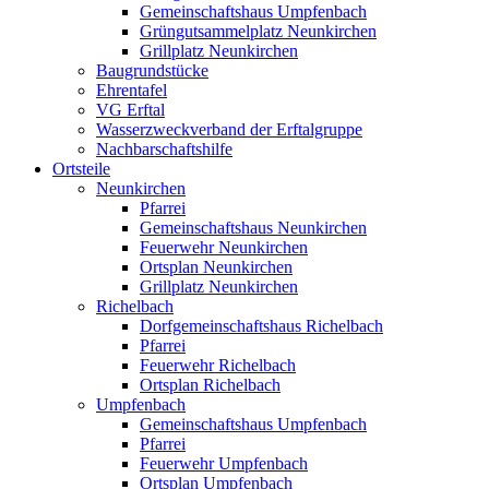
Gemeinschaftshaus Umpfenbach
Grüngutsammelplatz Neunkirchen
Grillplatz Neunkirchen
Baugrundstücke
Ehrentafel
VG Erftal
Wasserzweckverband der Erftalgruppe
Nachbarschaftshilfe
Ortsteile
Neunkirchen
Pfarrei
Gemeinschaftshaus Neunkirchen
Feuerwehr Neunkirchen
Ortsplan Neunkirchen
Grillplatz Neunkirchen
Richelbach
Dorfgemeinschaftshaus Richelbach
Pfarrei
Feuerwehr Richelbach
Ortsplan Richelbach
Umpfenbach
Gemeinschaftshaus Umpfenbach
Pfarrei
Feuerwehr Umpfenbach
Ortsplan Umpfenbach