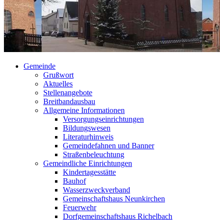
Gemeinde
Grußwort
Aktuelles
Stellenangebote
Breitbandausbau
Allgemeine Informationen
Versorgungseinrichtungen
Bildungswesen
Literaturhinweis
Gemeindefahnen und Banner
Straßenbeleuchtung
Gemeindliche Einrichtungen
Kindertagesstätte
Bauhof
Wasserzweckverband
Gemeinschaftshaus Neunkirchen
Feuerwehr
Dorfgemeinschaftshaus Richelbach