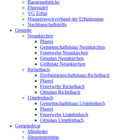
Baugrundstücke
Ehrentafel
VG Erftal
Wasserzweckverband der Erftalgruppe
Nachbarschaftshilfe
Ortsteile
Neunkirchen
Pfarrei
Gemeinschaftshaus Neunkirchen
Feuerwehr Neunkirchen
Ortsplan Neunkirchen
Grillplatz Neunkirchen
Richelbach
Dorfgemeinschaftshaus Richelbach
Pfarrei
Feuerwehr Richelbach
Ortsplan Richelbach
Umpfenbach
Gemeinschaftshaus Umpfenbach
Pfarrei
Feuerwehr Umpfenbach
Ortsplan Umpfenbach
Gemeinderat
Mitglieder
Sitzungstermine