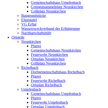
Gemeinschaftshaus Umpfenbach
Grüngutsammelplatz Neunkirchen
Grillplatz Neunkirchen
Baugrundstücke
Ehrentafel
VG Erftal
Wasserzweckverband der Erftalgruppe
Nachbarschaftshilfe
Ortsteile
Neunkirchen
Pfarrei
Gemeinschaftshaus Neunkirchen
Feuerwehr Neunkirchen
Ortsplan Neunkirchen
Grillplatz Neunkirchen
Richelbach
Dorfgemeinschaftshaus Richelbach
Pfarrei
Feuerwehr Richelbach
Ortsplan Richelbach
Umpfenbach
Gemeinschaftshaus Umpfenbach
Pfarrei
Feuerwehr Umpfenbach
Ortsplan Umpfenbach