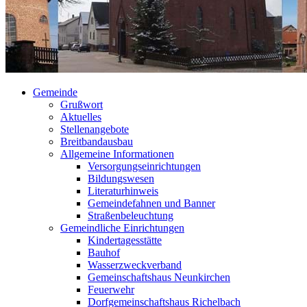
Gemeinde
Grußwort
Aktuelles
Stellenangebote
Breitbandausbau
Allgemeine Informationen
Versorgungseinrichtungen
Bildungswesen
Literaturhinweis
Gemeindefahnen und Banner
Straßenbeleuchtung
Gemeindliche Einrichtungen
Kindertagesstätte
Bauhof
Wasserzweckverband
Gemeinschaftshaus Neunkirchen
Feuerwehr
Dorfgemeinschaftshaus Richelbach