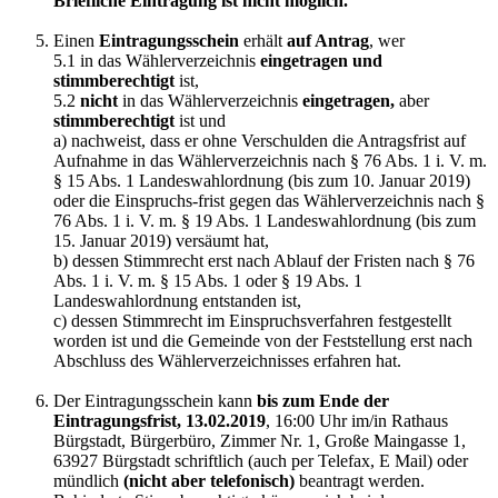
Briefliche Eintragung ist nicht möglich.
Einen
Eintragungsschein
erhält
auf Antrag
, wer
5.1 in das Wählerverzeichnis
eingetragen und
stimmberechtigt
ist,
5.2
nicht
in das Wählerverzeichnis
eingetragen,
aber
stimmberechtigt
ist und
a) nachweist, dass er ohne Verschulden die Antragsfrist auf
Aufnahme in das Wählerverzeichnis nach § 76 Abs. 1 i. V. m.
§ 15 Abs. 1 Landeswahlordnung (bis zum 10. Januar 2019)
oder die Einspruchs-frist gegen das Wählerverzeichnis nach §
76 Abs. 1 i. V. m. § 19 Abs. 1 Landeswahlordnung (bis zum
15. Januar 2019) versäumt hat,
b) dessen Stimmrecht erst nach Ablauf der Fristen nach § 76
Abs. 1 i. V. m. § 15 Abs. 1 oder § 19 Abs. 1
Landeswahlordnung entstanden ist,
c) dessen Stimmrecht im Einspruchsverfahren festgestellt
worden ist und die Gemeinde von der Feststellung erst nach
Abschluss des Wählerverzeichnisses erfahren hat.
Der Eintragungsschein kann
bis zum Ende der
Eintragungsfrist, 13.02.2019
, 16:00 Uhr im/in Rathaus
Bürgstadt, Bürgerbüro, Zimmer Nr. 1, Große Maingasse 1,
63927 Bürgstadt schriftlich (auch per Telefax, E Mail) oder
mündlich
(nicht aber telefonisch)
beantragt werden.