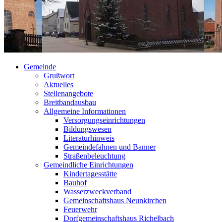
Gemeinde
Grußwort
Aktuelles
Stellenangebote
Breitbandausbau
Allgemeine Informationen
Versorgungseinrichtungen
Bildungswesen
Literaturhinweis
Gemeindefahnen und Banner
Straßenbeleuchtung
Gemeindliche Einrichtungen
Kindertagesstätte
Bauhof
Wasserzweckverband
Gemeinschaftshaus Neunkirchen
Feuerwehr
Dorfgemeinschaftshaus Richelbach