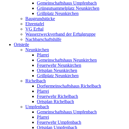
Gemeinschaftshaus Umpfenbach
Grüngutsammelplatz Neunkirchen
Grillplatz Neunkirchen
Baugrundstücke
Ehrentafel
VG Erftal
Wasserzweckverband der Erftalgruppe
Nachbarschaftshilfe
Ortsteile
Neunkirchen
Pfarrei
Gemeinschaftshaus Neunkirchen
Feuerwehr Neunkirchen
Ortsplan Neunkirchen
Grillplatz Neunkirchen
Richelbach
Dorfgemeinschaftshaus Richelbach
Pfarrei
Feuerwehr Richelbach
Ortsplan Richelbach
Umpfenbach
Gemeinschaftshaus Umpfenbach
Pfarrei
Feuerwehr Umpfenbach
Ortsplan Umpfenbach