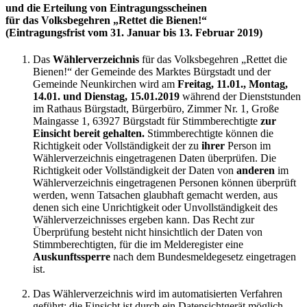
und die Erteilung von Eintragungsscheinen
für das Volksbegehren „Rettet die Bienen!“
(Eintragungsfrist vom 31. Januar bis 13. Februar 2019)
Das
Wählerverzeichnis
für das Volksbegehren „Rettet die
Bienen!“ der Gemeinde des Marktes Bürgstadt und der
Gemeinde Neunkirchen wird am
Freitag, 11.01., Montag,
14.01. und Dienstag, 15.01.2019
während der Dienststunden
im Rathaus Bürgstadt, Bürgerbüro, Zimmer Nr. 1, Große
Maingasse 1, 63927 Bürgstadt für Stimmberechtigte
zur
Einsicht bereit gehalten.
Stimmberechtigte können die
Richtigkeit oder Vollständigkeit der zu
ihrer
Person im
Wählerverzeichnis eingetragenen Daten überprüfen. Die
Richtigkeit oder Vollständigkeit der Daten von
anderen
im
Wählerverzeichnis eingetragenen Personen können überprüft
werden, wenn Tatsachen glaubhaft gemacht werden, aus
denen sich eine Unrichtigkeit oder Unvollständigkeit des
Wählerverzeichnisses ergeben kann. Das Recht zur
Überprüfung besteht nicht hinsichtlich der Daten von
Stimmberechtigten, für die im Melderegister eine
Auskunftssperre
nach dem Bundesmeldegesetz eingetragen
ist.
Das Wählerverzeichnis wird im automatisierten Verfahren
geführt; die Einsicht ist durch ein Datensichtgerät möglich.