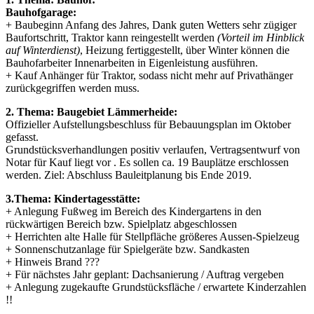
Bauhofgarage:
+ Baubeginn Anfang des Jahres, Dank guten Wetters sehr zügiger
Baufortschritt, Traktor kann reingestellt werden
(Vorteil im Hinblick
auf Winterdienst)
, Heizung fertiggestellt, über Winter können die
Bauhofarbeiter Innenarbeiten in Eigenleistung ausführen.
+ Kauf Anhänger für Traktor, sodass nicht mehr auf Privathänger
zurückgegriffen werden muss.
2. Thema: Baugebiet Lämmerheide:
Offizieller Aufstellungsbeschluss für Bebauungsplan im Oktober
gefasst.
Grundstücksverhandlungen positiv verlaufen, Vertragsentwurf von
Notar für Kauf liegt vor . Es sollen ca. 19 Bauplätze erschlossen
werden. Ziel: Abschluss Bauleitplanung bis Ende 2019.
3.Thema: Kindertagesstätte:
+ Anlegung Fußweg im Bereich des Kindergartens in den
rückwärtigen Bereich bzw. Spielplatz abgeschlossen
+ Herrichten alte Halle für Stellpfläche größeres Aussen-Spielzeug
+ Sonnenschutzanlage für Spielgeräte bzw. Sandkasten
+ Hinweis Brand ???
+ Für nächstes Jahr geplant: Dachsanierung / Auftrag vergeben
+ Anlegung zugekaufte Grundstücksfläche / erwartete Kinderzahlen
!!