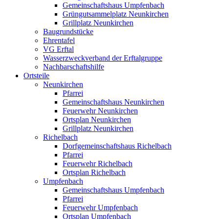
Gemeinschaftshaus Umpfenbach
Grüngutsammelplatz Neunkirchen
Grillplatz Neunkirchen
Baugrundstücke
Ehrentafel
VG Erftal
Wasserzweckverband der Erftalgruppe
Nachbarschaftshilfe
Ortsteile
Neunkirchen
Pfarrei
Gemeinschaftshaus Neunkirchen
Feuerwehr Neunkirchen
Ortsplan Neunkirchen
Grillplatz Neunkirchen
Richelbach
Dorfgemeinschaftshaus Richelbach
Pfarrei
Feuerwehr Richelbach
Ortsplan Richelbach
Umpfenbach
Gemeinschaftshaus Umpfenbach
Pfarrei
Feuerwehr Umpfenbach
Ortsplan Umpfenbach