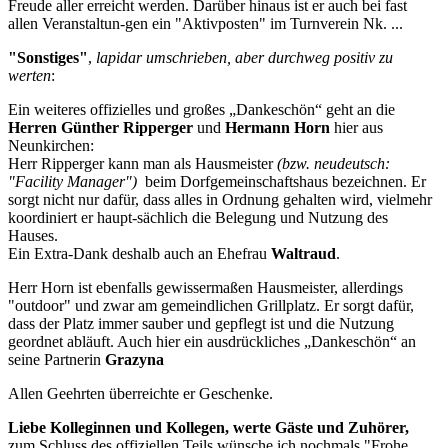
Freude aller erreicht werden. Darüber hinaus ist er auch bei fast
allen Veranstaltun-gen ein "Aktivposten" im Turnverein Nk. ...
"Sonstiges"
,
lapidar umschrieben, aber durchweg positiv zu
werten
:
Ein weiteres offizielles und großes „Dankeschön“ geht an die
Herren Günther Ripperger
und
Hermann Horn
hier aus
Neunkirchen:
Herr Ripperger kann man als Hausmeister
(bzw. neudeutsch:
"Facility Manager")
beim Dorfgemeinschaftshaus bezeichnen. Er
sorgt nicht nur dafür, dass alles in Ordnung gehalten wird, vielmehr
koordiniert er haupt-sächlich die Belegung und Nutzung des
Hauses.
Ein Extra-Dank deshalb auch an Ehefrau
Waltraud
.
Herr Horn ist ebenfalls gewissermaßen Hausmeister, allerdings
"outdoor" und zwar am gemeindlichen Grillplatz. Er sorgt dafür,
dass der Platz immer sauber und gepflegt ist und die Nutzung
geordnet abläuft. Auch hier ein ausdrückliches „Dankeschön“ an
seine Partnerin
Grazyna
Allen Geehrten überreichte er Geschenke.
Liebe Kolleginnen und Kollegen, werte Gäste und Zuhörer,
zum Schluss des offiziellen Teils wünsche ich nochmals "Frohe