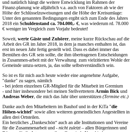
und natürlich hängt die weitere Entwicklung im Rahmen der
Finanz-planung wie alljährlich v.a. auch von Faktoren ab wie der
Höhe der Schlüsselzuweisungen und die Höhe der Kreisumlage:
Unter den genannten Bedingungen ergibt sich zum Ende des Jahres
2018 ein
Schuldenstand ca. 704.000,- €
, was wiederum rd. 78.000
€ weniger im Vergleich zum Vorjahr bedeutet!
Soweit,
werte Gäste und Zuhörer
, meine kurze Rückschau auf die
Arbeit des GR im Jahre 2018, in dem ja manches enthalten ist, das
erst im neuen Jahr fertig gestellt wird. Dass es dabei immer das
Bemühen des GR sein sollte, die ihm übertragenen Entscheidungen
in Zusammen-arbeit mit der Verwaltung zum vielzitierten Wohle der
Gemeinde umzu-setzen, ja, das sollte selbstverständlich sein.
So ist es für mich auch heute wieder eine angenehme Aufgabe,
"danke" zu sagen, nämlich
- bei jedem einzelnen GR-Mitglied für die Mitarbeit im Gremium
- und hier insbesondere bei meinen Stellvertretern
Armin Bick
und
Andreas Weber
, die mich das Jahr über unterstützen
(Termine etc.)
Danke auch den Mitarbeitern im Bauhof und in der KiTa "
die
Höhen-wichtel
" sowie allen weiteren gemeindlichen Angestellten in
allen drei Ortsteilen.
Ein herzliches „Dankeschön“ auch an alle Institutionen und Vereine
für die Zusammenarbeit und -
nicht zuletzt
– allen Bürgerinnen und