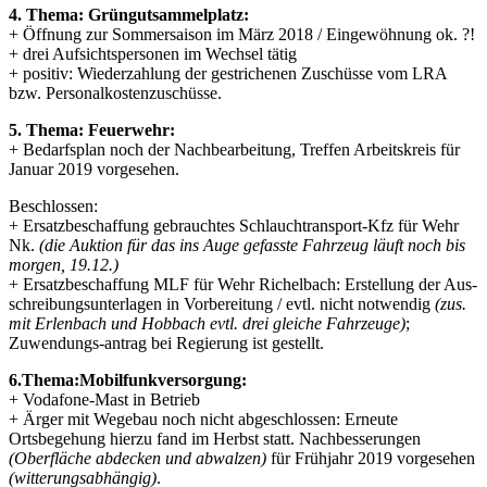
4. Thema: Grüngutsammelplatz:
+ Öffnung zur Sommersaison im März 2018 / Eingewöhnung ok. ?!
+ drei Aufsichtspersonen im Wechsel tätig
+ positiv: Wiederzahlung der gestrichenen Zuschüsse vom LRA
bzw. Personalkostenzuschüsse.
5. Thema: Feuerwehr:
+ Bedarfsplan noch der Nachbearbeitung, Treffen Arbeitskreis für
Januar 2019 vorgesehen.
Beschlossen:
+ Ersatzbeschaffung gebrauchtes Schlauchtransport-Kfz für Wehr
Nk.
(die Auktion für das ins Auge gefasste Fahrzeug läuft noch bis
morgen, 19.12.)
+ Ersatzbeschaffung MLF für Wehr Richelbach: Erstellung der Aus-
schreibungsunterlagen in Vorbereitung / evtl. nicht notwendig
(zus.
mit Erlenbach und Hobbach evtl. drei gleiche Fahrzeuge)
;
Zuwendungs-antrag bei Regierung ist gestellt.
6.Thema:Mobilfunkversorgung:
+ Vodafone-Mast in Betrieb
+ Ärger mit Wegebau noch nicht abgeschlossen: Erneute
Ortsbegehung hierzu fand im Herbst statt. Nachbesserungen
(Oberfläche abdecken und abwalzen)
für Frühjahr 2019 vorgesehen
(witterungsabhängig)
.