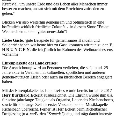
Kraft v.a., um unsere Erde und das Leben aller Menschen immer
besser zu machen, anstatt sich mit dem Erreichten zufrieden zu
geben."
Blicken wir also weiterhin gemeinsam und optimistisch in eine
hoffentlich wirklich friedliche Zukunft - in diesem Sinne "Frohe
Weihnachten und ein gutes neues Jahr"!
Liebe Gäste
, gute Beispiele für gemeinsames Handeln und
Solidarität haben wir heute hier zu Gast, kommen wir nun zu den
E
H R U N G E N
, die ich jährlich im Rahmen des Weihnachtsessens
vornehme:
Ehrenplakette des Landkreises:
Die Auszeichnung wird an Personen verliehen, die sich mind. 25
Jahre aktiv in Vereinen mit kulturellen, sportlichen und anderen
gemein-nützigen Zielen oder auch im kirchlichen Bereich engagiert
haben.
Mit der Ehrenplakette des Landkreises wurde bereits im Jahre 2017
Herr Burkhard Eckert
ausgezeichnet. Die Ehrung wurde ihm u.a.
für seine jahrelange Tätigkeit als Organist, Leiter des Kirchenchores,
sowie für die lange Zeit als erster Vorstand bei der Musikkapelle
Richelbach überreicht. Ferner ist Herr Eckert beim Richelbacher
Dreigesang (u.a. wzB. den "
Sameds
") tätig und trägt damit intensiv