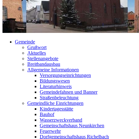
Gemeinde
Grußwort
Aktuelles
Stellenangebote
Breitbandausbau
Allgemeine Informationen
Versorgungseinrichtungen
Bildungswesen
Literaturhinweis
Gemeindefahnen und Banner
Straßenbeleuchtung
Gemeindliche Einrichtungen
Kindertagesstätte
Bauhof
Wasserzweckverband
Gemeinschaftshaus Neunkirchen
Feuerwehr
Dorfgemeinschaftshaus Richelbach