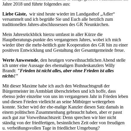
Jahre 2018 und führte folgendes aus:
Liebe Gäste,
wir sind heute wieder im Landgasthof „Adler“
versammelt und ich begrüße Sie und Euch alle herzlich zum
traditionellen Jahres-abschlussessen des GR Neunkirchen.
Mein Jahresrückblick hierzu umfasst in aller Kürze die
Hauptberatungs-punkte des vergangenen Jahres, wobei ich mich
wieder über die mehr-heitlich gute Kooperation des GR hin zu einer
positiven Entwicklung und Gestaltung der Gesamtgemeinde freue.
Werte Anwesende
, den heutigen vorweihnachtlichen Abend stelle
ich unter eine Aussage des ehemaligen Bundeskanzlers Willy
Brandt:
"Frieden ist nicht alles, aber ohne Frieden ist alles
nichts!"
Mit dieser Maxime habe ich auch den Weihnachtsgruß der
Bürgermeister im Amtsblatt überschrieben und ich hoffe, dass
ebenso jeder einzelne von uns im vergangenen Jahr in Frieden leben
und diesen Frieden vielleicht an seine Mitbürger weitergeben
konnte. Sicher wird der ehe-malige Kanzler diesen Satz damals in
einem politischen Zusammenhang gebraucht haben, aber er passt
auch gut zur Vorweihnachtszeit: Denn sprechen wir hier nicht
ständig von der friedfertigen, besinnlichen Zeit oder von freudigen
u. verheißungsvollen Tage in friedlicher Umgebung?