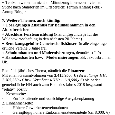
+ Telekom weiterhin nicht an Mitnutzung interessiert, vielmehr
Suche nach Standorten im Ortsbereich: Termin Anfang Febr. /
Antrag Bürger
7. Weitere Themen, auch künftig:
+ Überlegungen Zuschuss für Baumaßnahmen in den
Altortbereichen
+ Abschluss Forsteinrichtung
(Planungsgrundlage für die
Waldbewirt-schaftung in den nächsten 20 Jahren)
+ Benutzungsgebühr Gemeinschaftshäuser
für alle eingetragene
örtliche Vereine 5 Jahre frei
+ Schulumbauten und Modernisierungen,
demnächst Info
+ Kanalausbauten bzw. - Modernisierungen
, zB. Jakobsbrunnen
Ub.
Ebenfalls jährliches Thema, nämlich
die Finanzen
:
Mit einem Gesamtvolumen von
3.415.950,- €
(Verwaltungs-HH:
2.305,350,- € bzw. Vermögens-HH: 1.110,600,- €)
bleibt der
gemeind-liche HH auch zum Ende des Jahres 2018 insgesamt
"relativ" positiv
1. Kostenseite:
· Zurückhaltende und vorsichtige Ausgabenplanung
2. Einnahmenseite:
· Höhere Gewerbesteuereinnahmen
· Geringfügig höhere Einkommenssteueranteile (ca. 8.000,-€)