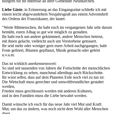
Bürgern für ihr Interesse an ihrer Gemeinde Neunkirchen.
Liebe Gäste
, in Erinnerung an das Eingangszitat schließe ich mit
einem leicht abgewandeltem Neujahrsgruß aus einem Adventsheft
des Ordens der Franziskaner, der lautet:
"Werte Mitmenschen, ihr habt euch im vergangenen Jahr sehr darum
bemüht, euren Alltag so gut wie möglich zu gestalten.
Ihr habt euch um andere gekümmert, andere Menschen betreut,
mit ihnen gelacht, vielleicht auch um Verstorbene getrauert.
Ihr seid mehr oder weniger gern eurer Arbeit nachgegangen, habt
Feste gefeiert, Blumen gepflanzt, Musik gemacht oder gehört
u.v.a.m.
Das ist wirklich anerkennenswert:
So sind seit tausenden von Jahren die Fortschritte der menschlichen
Entwicklung zu sehen, manchmal allerdings auch Rückschritte.
Ihr wisst selbst, dass auf dem Planeten Erde noch viel zu tun ist:
Die Wirtschaft muss gerechter und umweltfreundlicher gestaltet
werden,
Frieden muss geschlossen werden mit anderen Kulturen,
und in den Familien muss die Liebe bewahrt werden.
Damit wünsche ich euch für das neue Jahr viel Mut und Kraft:
Mut, um das zu ändern, was noch nicht dem Wohl aller Menschen
dient.