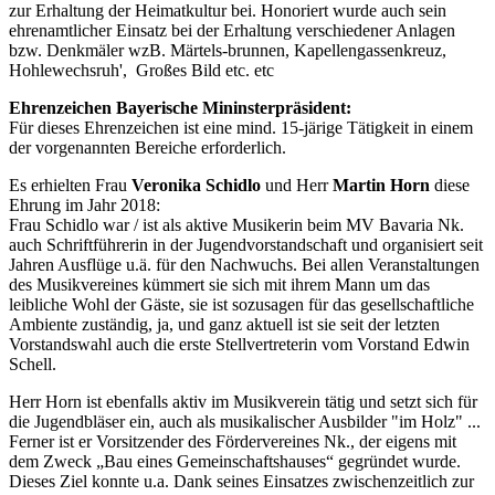
zur Erhaltung der Heimatkultur bei. Honoriert wurde auch sein
ehrenamtlicher Einsatz bei der Erhaltung verschiedener Anlagen
bzw. Denkmäler wzB. Märtels-brunnen, Kapellengassenkreuz,
Hohlewechsruh', Großes Bild etc. etc
Ehrenzeichen Bayerische Mininsterpräsident:
Für dieses Ehrenzeichen ist eine mind. 15-järige Tätigkeit in einem
der vorgenannten Bereiche erforderlich.
Es erhielten Frau
Veronika Schidlo
und Herr
Martin Horn
diese
Ehrung im Jahr 2018:
Frau Schidlo war / ist als aktive Musikerin beim MV Bavaria Nk.
auch Schriftführerin in der Jugendvorstandschaft und organisiert seit
Jahren Ausflüge u.ä. für den Nachwuchs. Bei allen Veranstaltungen
des Musikvereines kümmert sie sich mit ihrem Mann um das
leibliche Wohl der Gäste, sie ist sozusagen für das gesellschaftliche
Ambiente zuständig, ja, und ganz aktuell ist sie seit der letzten
Vorstandswahl auch die erste Stellvertreterin vom Vorstand Edwin
Schell.
Herr Horn ist ebenfalls aktiv im Musikverein tätig und setzt sich für
die Jugendbläser ein, auch als musikalischer Ausbilder "im Holz" ...
Ferner ist er Vorsitzender des Fördervereines Nk., der eigens mit
dem Zweck „Bau eines Gemeinschaftshauses“ gegründet wurde.
Dieses Ziel konnte u.a. Dank seines Einsatzes zwischenzeitlich zur