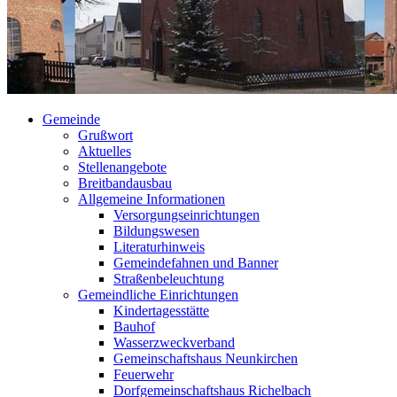
Gemeinde
Grußwort
Aktuelles
Stellenangebote
Breitbandausbau
Allgemeine Informationen
Versorgungseinrichtungen
Bildungswesen
Literaturhinweis
Gemeindefahnen und Banner
Straßenbeleuchtung
Gemeindliche Einrichtungen
Kindertagesstätte
Bauhof
Wasserzweckverband
Gemeinschaftshaus Neunkirchen
Feuerwehr
Dorfgemeinschaftshaus Richelbach