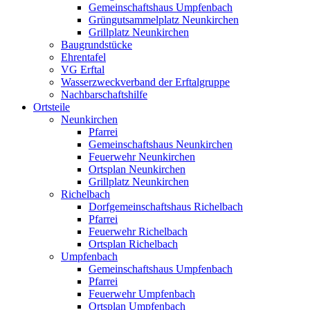
Gemeinschaftshaus Umpfenbach
Grüngutsammelplatz Neunkirchen
Grillplatz Neunkirchen
Baugrundstücke
Ehrentafel
VG Erftal
Wasserzweckverband der Erftalgruppe
Nachbarschaftshilfe
Ortsteile
Neunkirchen
Pfarrei
Gemeinschaftshaus Neunkirchen
Feuerwehr Neunkirchen
Ortsplan Neunkirchen
Grillplatz Neunkirchen
Richelbach
Dorfgemeinschaftshaus Richelbach
Pfarrei
Feuerwehr Richelbach
Ortsplan Richelbach
Umpfenbach
Gemeinschaftshaus Umpfenbach
Pfarrei
Feuerwehr Umpfenbach
Ortsplan Umpfenbach