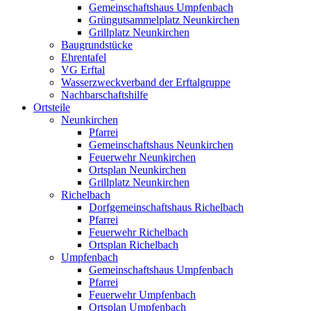
Gemeinschaftshaus Umpfenbach
Grüngutsammelplatz Neunkirchen
Grillplatz Neunkirchen
Baugrundstücke
Ehrentafel
VG Erftal
Wasserzweckverband der Erftalgruppe
Nachbarschaftshilfe
Ortsteile
Neunkirchen
Pfarrei
Gemeinschaftshaus Neunkirchen
Feuerwehr Neunkirchen
Ortsplan Neunkirchen
Grillplatz Neunkirchen
Richelbach
Dorfgemeinschaftshaus Richelbach
Pfarrei
Feuerwehr Richelbach
Ortsplan Richelbach
Umpfenbach
Gemeinschaftshaus Umpfenbach
Pfarrei
Feuerwehr Umpfenbach
Ortsplan Umpfenbach