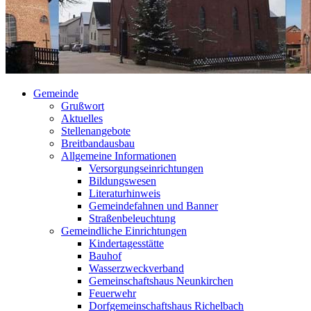
Gemeinde
Grußwort
Aktuelles
Stellenangebote
Breitbandausbau
Allgemeine Informationen
Versorgungseinrichtungen
Bildungswesen
Literaturhinweis
Gemeindefahnen und Banner
Straßenbeleuchtung
Gemeindliche Einrichtungen
Kindertagesstätte
Bauhof
Wasserzweckverband
Gemeinschaftshaus Neunkirchen
Feuerwehr
Dorfgemeinschaftshaus Richelbach