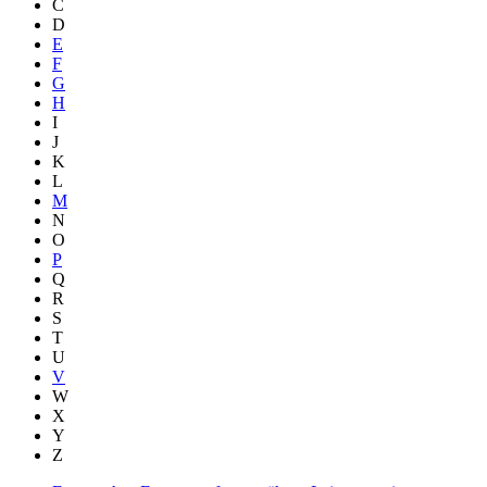
C
D
E
F
G
H
I
J
K
L
M
N
O
P
Q
R
S
T
U
V
W
X
Y
Z